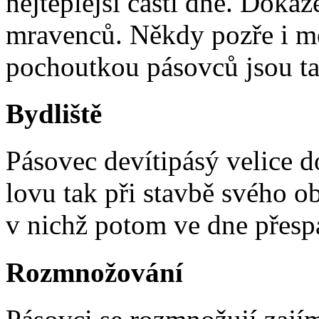
nejteplejší časti dne. Doká
mravenců. Někdy pozře i me
pochoutkou pásovců jsou ta
Bydliště
Pásovec devítipásý velice d
lovu tak při stavbě svého o
v nichž potom ve dne přesp
Rozmnožování