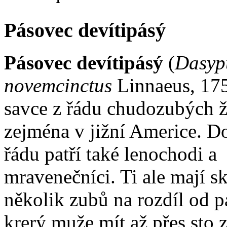
Pásovec devítipásý
Pásovec devítipásý
(
Dasyp
novemcinctus
Linnaeus, 175
savce z řádu chudozubých ži
zejména v jižní Americe. D
řádu patří také lenochodi a
mravenečníci. Ti ale mají s
několik zubů na rozdíl od p
krerý muže mít až přes sto 