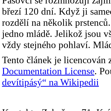
Pásovci se rozmnožují zaj
březí 120 dní. Když ji samec
rozdělí na několik prstenců
jedno mládě. Jelikož jsou v
vždy stejného pohlaví. Mláď
Tento článek je licencován
Documentation License
. Po
devítipásý“ na Wikipedii